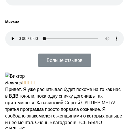
Михаил
Больше отзывов
Виктор
Е





Привет. Я уже расчитывал будет похоже на то как нас
Дл
в ВДВ гоняли, пока одну спичку догонишь так
Вы
притомишься. Казачинский Сергей СУППЕР МЕГА!
св
третья программа просто порвала сознание. Я
я 
свободно знакомился с женщинами о которых раньше
ус
и нее мечтал. Очень Благодарен! ВСЕ БЫЛО
на
СИЛЬНО!