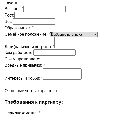
Layout
Возраст:
*
Рост:
Вес:
Образование:
*
Семейное положение:
*
Дети(наличие и возраст):
*
Кем работаете:
С кем проживаете:
Вредные привычки:
*
Интересы и хобби:
*
Основные черты характера:
Требования к партнеру:
Цель знакомства:
*